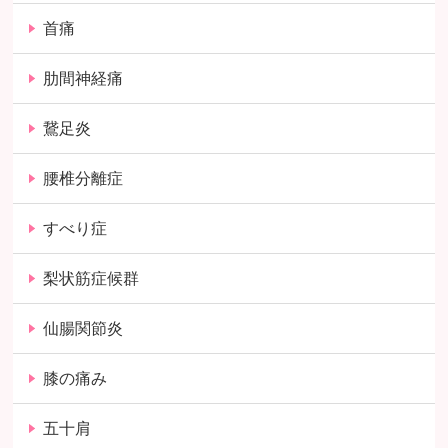
首痛
肋間神経痛
鵞足炎
腰椎分離症
すべり症
梨状筋症候群
仙腸関節炎
膝の痛み
五十肩