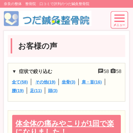
奈良の整体 整骨院 口コミで評判のつだ鍼灸整骨院
お客様の声
症状で絞り込む
58
58
全て(58)
その他(19)
坐骨(3)
肩・首(16)
腰(19)
足(11)
頭(3)
体全体の痛みやこりが1回で楽
になりました！