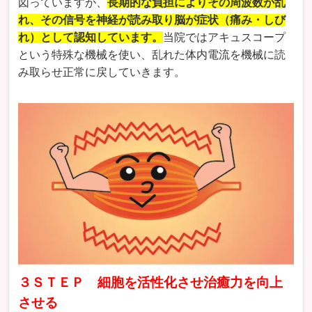
図っていますが、
長期的な負担によりその周波数が乱
れ、その信号を神経が読み取り脳が症状（痛み・しび
れ）として認知しています。
当院ではアキュスコープ
という特殊な機械を使い、乱れた体内電流を機械に読
み取らせ正常に戻していきます。
３ＳＴＥＰ 細胞を活性化させ治癒力を向上
させる