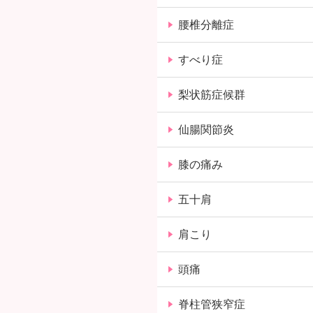
腰椎分離症
すべり症
梨状筋症候群
仙腸関節炎
膝の痛み
五十肩
肩こり
頭痛
脊柱管狭窄症