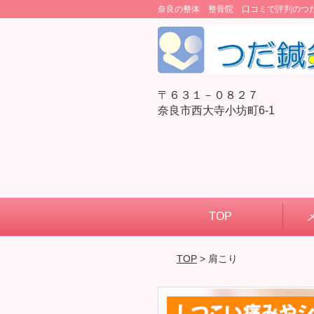
奈良の整体 整骨院 口コミで評判のつ
〒６３１－０８２７
奈良市西大寺小坊町6-1
TOP
TOP
> 肩こり