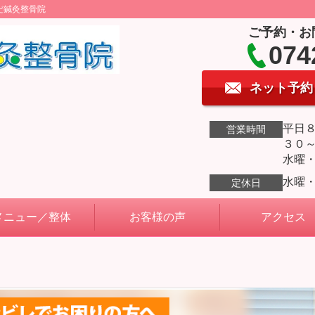
だ鍼灸整骨院
ご予約・お
074
ネット予約
平日
営業時間
３０
水曜
水曜
定休日
メニュー／整体
お客様の声
アクセス