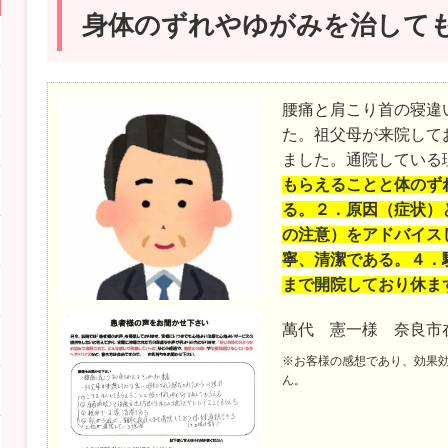
身体のずれやゆがみを治して
腰痛と肩こり首の寝違
た。祖父母が来院して
ました。通院している
もらえることと体のず
る。２．原因（症状）
の注意）をアドバイス
寧、清潔である。４．
まで開院しており休ま
萬代 憲一様 奈良市
※お客様の感想であり、効果
ん。