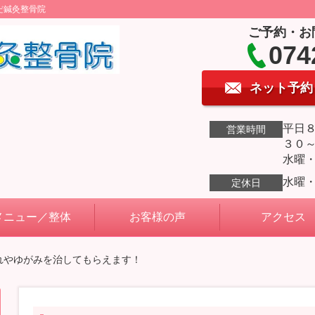
だ鍼灸整骨院
ご予約・お
074
ネット予約
平日
営業時間
３０
水曜
水曜
定休日
メニュー／整体
お客様の声
アクセス
れやゆがみを治してもらえます！