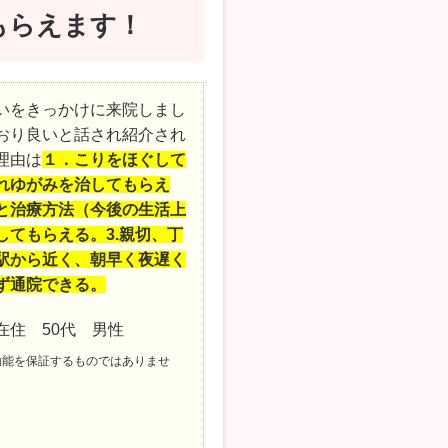
もらえます！
いをきっかけに来院しまし
おり良いと話され紹介され
理由は
１．こりをほぐして
れゆがみを治してもらえ
と治療方法（今後の生活上
してもらえる。3.親切、丁
駅から近く、朝早く夜遅く
ず通院できる。
在住 50代 男性
効能を保証するものではありませ