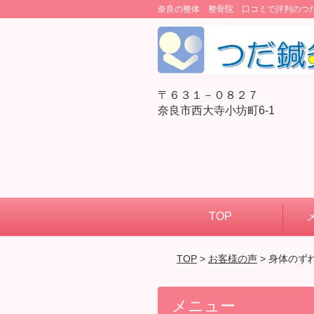
奈良の整体 整骨院 口コミで評判のつ
〒６３１－０８２７
奈良市西大寺小坊町6-1
TOP
TOP
>
お客様の声
> 身体のず
メニュー