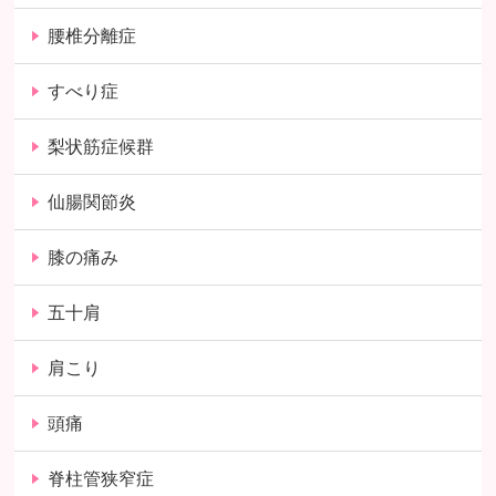
腰椎分離症
すべり症
梨状筋症候群
仙腸関節炎
膝の痛み
五十肩
肩こり
頭痛
脊柱管狭窄症