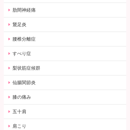
肋間神経痛
鵞足炎
腰椎分離症
すべり症
梨状筋症候群
仙腸関節炎
膝の痛み
五十肩
肩こり