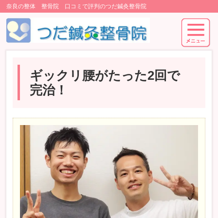
奈良の整体 整骨院 口コミで評判のつだ鍼灸整骨院
ギックリ腰がたった2回で
完治！