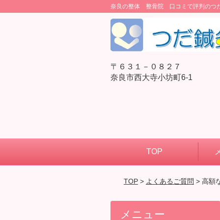
奈良の整体 整骨院 口コミで評判のつ
〒６３１－０８２７
奈良市西大寺小坊町6-1
TOP
TOP
>
よくあるご質問
> 高
メニュー