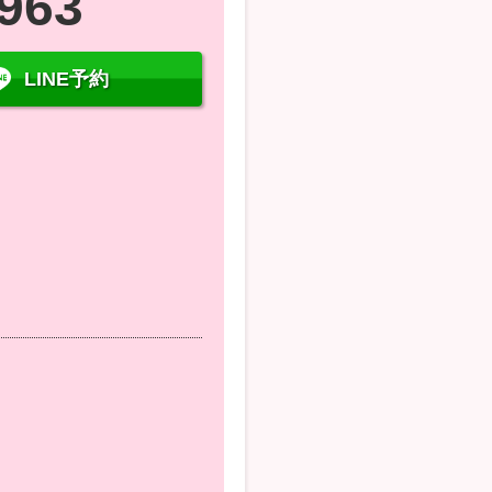
6963
LINE予約
０