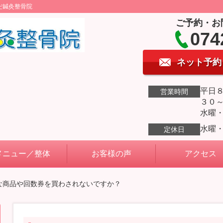
だ鍼灸整骨院
ご予約・お
074
ネット予約
平日
営業時間
３０
水曜
水曜
定休日
メニュー／整体
お客様の声
アクセス
額な商品や回数券を買わされないですか？